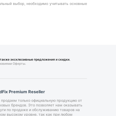
льный выбор, необходимо учитывать основные
оружию. Их можно носить с собой в городских
 также эксклюзивные предложения и скидки.
 превышает 9,5 см. В нашем ассортименте вы
ловиями Оферты.
итированных серий, с кожаными и нейлоновыми
.
ck, не выходя из дома. Для жителей Москвы
о вариантах транспортировки складных ножей в
ldFix Premium Reseller
 продаем только официальную продукцию от
овых брендов. Это позволяет нам оказывать
уги по продаже и обслуживанию товаров на
ом высоком уровне, так как при любом